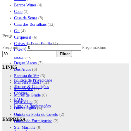
Barcos Wines
(4)
Cado
(3)
Casa da Senra
(8)
Casa dos Borralhais
(12)
Cat
(4)
Preço
Cerqueiral
(6)
Coisas da Dona Emília
(4)
Preço mínimo
Preço máximo
Covelo
(1)
Filtrar
DêDê
(14)
Degust´Arcos
(7)
LINKS
Dos Arcos
(6)
Encosta do Vez
(3)
Política de Privacidade
Manuela Pintora
(11)
Termos & Condições
Mel do Vez
(7)
Cookies
Muros de Grade
(6)
FAQs
Paço Velho
(5)
Livro de Reclamaçóes
Quinta Aguiã
(4)
Quinta da Porta do Covelo
(2)
EMPRESA
Quinta do Formigueiro
(2)
Sta. Marinha
(8)