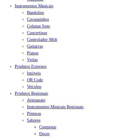
Instrumentos Musicais
Bandolins
Cavaquinhos
Colunas Som
Concertinas
Controlador Midi
Guitarras
Pianos
Violas
Produtos Externos
Imóveis
QR Code
Veículos
Produtos Regionais
Artesanato
Instrumentos Musicais Regionais
Pinturas
Sabores
Compotas
Doces