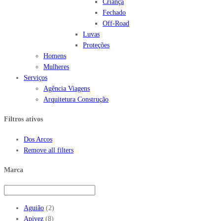
Criança
Fechado
Off-Road
Luvas
Proteções
Homens
Mulheres
Serviços
Agência Viagens
Arquitetura Construção
Filtros ativos
Dos Arcos
Remove all filters
Marca
Aguião
(2)
Apivez
(8)