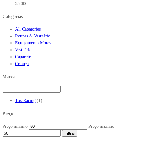
55,00
€
Categorias
All Categories
Roupas & Vestuário
Equipamento Motos
Vestuário
Capacetes
Criança
Marca
Tox Racing
(1)
Preço
Preço mínimo
Preço máximo
Filtrar