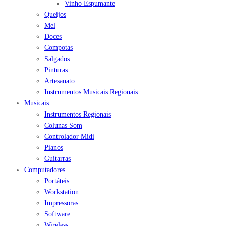
Vinho Espumante
Queijos
Mel
Doces
Compotas
Salgados
Pinturas
Artesanato
Instrumentos Musicais Regionais
Musicais
Instrumentos Regionais
Colunas Som
Controlador Midi
Pianos
Guitarras
Computadores
Portáteis
Workstation
Impressoras
Software
Wireless