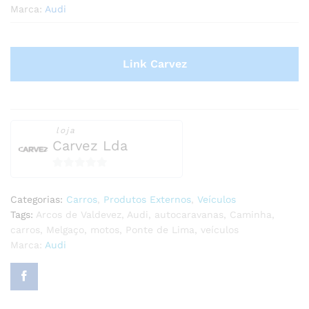
Marca:
Audi
Link Carvez
loja
Carvez Lda
0
o
Categorias:
Carros
,
Produtos Externos
,
Veículos
u
Tags:
Arcos de Valdevez
,
Audi
,
autocaravanas
,
Caminha
,
t
carros
,
Melgaço
,
motos
,
Ponte de Lima
,
veículos
o
Marca:
Audi
f
5