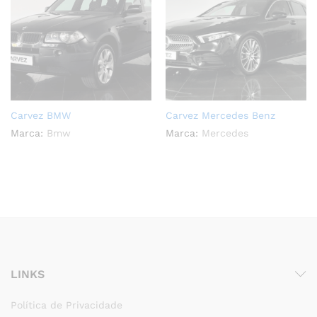
Carvez BMW
Carvez Mercedes Benz
Marca:
Bmw
Marca:
Mercedes
LINKS
Política de Privacidade