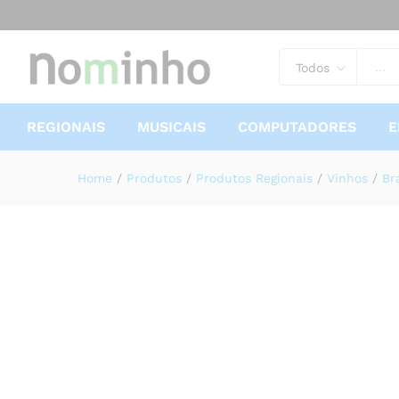
Casa dos Borralhais Loureiro
Descrição
Especificações
Avaliações
Todos
REGIONAIS
MUSICAIS
COMPUTADORES
E
Home
/
Produtos
/
Produtos Regionais
/
Vinhos
/
Br