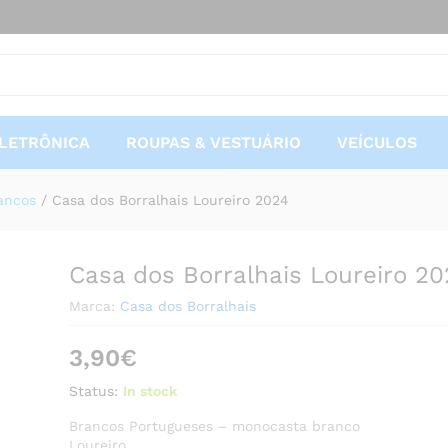
 2024
 (0)
Mais Ofertas
LETRÔNICA
ROUPAS & VESTUÁRIO
VEÍCULOS
ancos
/
Casa dos Borralhais Loureiro 2024
Casa dos Borralhais Loureiro 20
Marca:
Casa dos Borralhais
3,90
€
Status:
In stock
Brancos Portugueses – monocasta branco
Loureiro