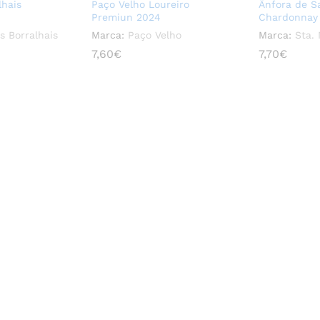
lhais
Paço Velho Loureiro
Ânfora de S
Premiun 2024
Chardonnay
s Borralhais
Marca:
Paço Velho
Marca:
Sta.
7,60
7,60
€
€
7,70
7,70
€
€