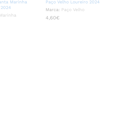
anta Marinha
Paço Velho Loureiro 2024
 2024
Marca:
Paço Velho
 Marinha
4,60
4,60
€
€