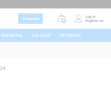
3,90
€
Adicionar
Log in
Pesquisar
Registe-se
0
INDUSTRIA
COLEÇÃO
EXTERNOS
24