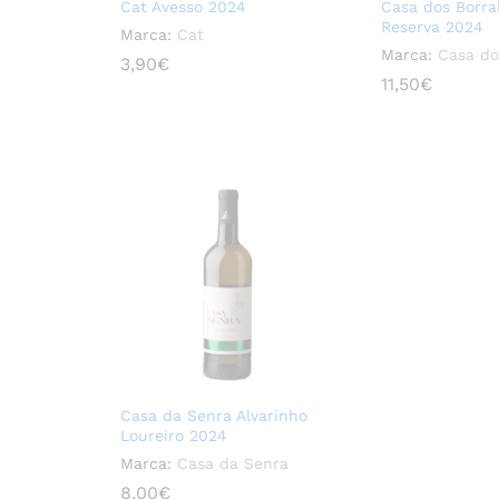
Cat Avesso 2024
Casa dos Borra
Reserva 2024
Marca:
Cat
Marca:
Casa do
3,90
3,90
€
€
11,50
11,50
€
€
Casa da Senra Alvarinho
Loureiro 2024
Marca:
Casa da Senra
8,00
8,00
€
€