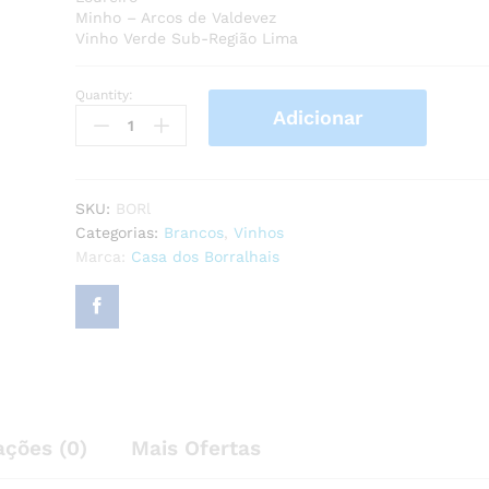
Minho – Arcos de Valdevez
Vinho Verde Sub-Região Lima
Quantity:
Casa
Adicionar
dos
Borralhais
Loureiro
2024
SKU:
BORl
quantity
Categorias:
Brancos
,
Vinhos
Marca:
Casa dos Borralhais
ações (0)
Mais Ofertas