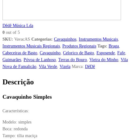
Dêdê Música Lda
0
out of 5
SKU:
VavacAS
Categorias:
Cavaquinhos
,
Instrumentos Musicais
,
Instrumentos Musicais Regionais
,
Produtos Regionais
Tags:
Braga
,
Cabeceiras de Basto
,
Cavaquinho
,
Celorico de Basto
,
Esposende
,
Fafe
,
Guimarães
,
Póvoa de Lanhoso
,
Terras do Bouro
,
Vieira do Minho
,
Vila
Nova de Famalicão
,
Vila Verde
,
Vizela
Marca:
DêDê
Descrição
Cavaquinho Simples
Características:
Modelo: simples
Boca: redonda
Tampo: tília maciça