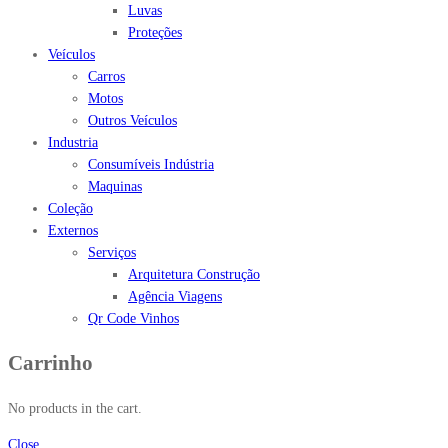
Luvas
Proteções
Veículos
Carros
Motos
Outros Veículos
Industria
Consumíveis Indústria
Maquinas
Coleção
Externos
Serviços
Arquitetura Construção
Agência Viagens
Qr Code Vinhos
Carrinho
No products in the cart.
Close