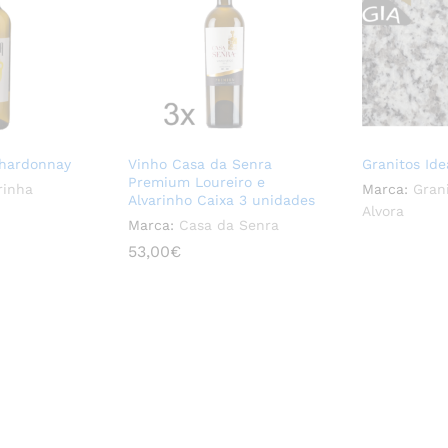
Chardonnay
Vinho Casa da Senra
Granitos Ide
Premium Loureiro e
rinha
Marca:
Grani
Alvarinho Caixa 3 unidades
Alvora
Marca:
Casa da Senra
53,00
53,00
€
€