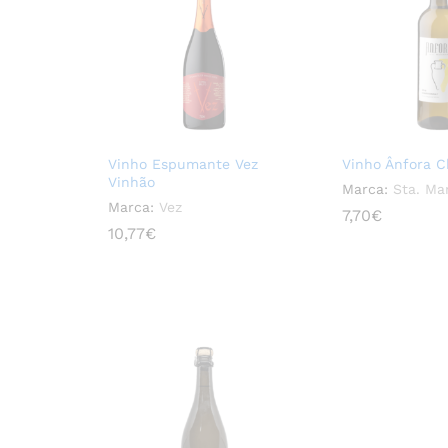
Vinho Espumante Vez
Vinho Ânfora 
Vinhão
Marca:
Sta. Ma
Marca:
Vez
7,70
7,70
€
€
10,77
10,77
€
€