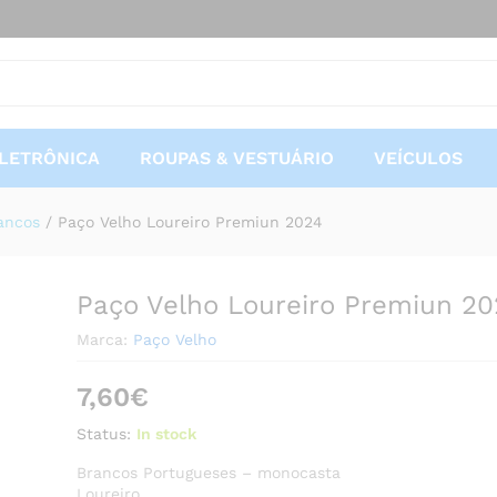
 2024
Ofertas
LETRÔNICA
ROUPAS & VESTUÁRIO
VEÍCULOS
ancos
/
Paço Velho Loureiro Premiun 2024
Paço Velho Loureiro Premiun 20
Marca:
Paço Velho
7,60
€
Status:
In stock
Brancos Portugueses – monocasta
Loureiro