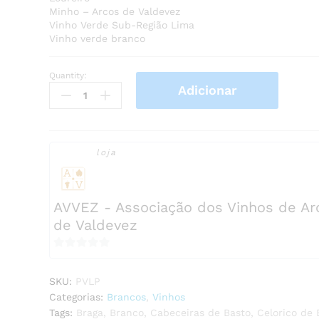
Minho – Arcos de Valdevez
Vinho Verde Sub-Região Lima
Vinho verde branco
Quantity:
Paço
Adicionar
Velho
Loureiro
Premiun
2024
loja
quantity
AVVEZ - Associação dos Vinhos de Ar
de Valdevez
0
o
SKU:
PVLP
u
Categorias:
Brancos
,
Vinhos
t
Tags:
Braga
,
Branco
,
Cabeceiras de Basto
,
Celorico de 