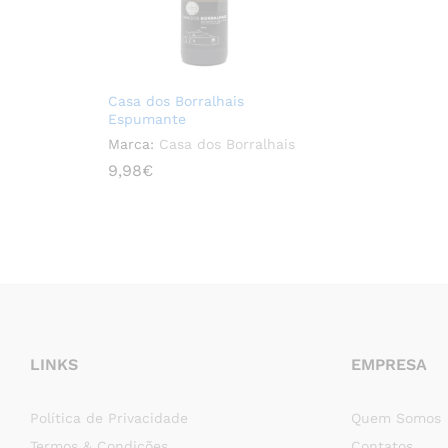
Casa dos Borralhais
Espumante
Marca:
Casa dos Borralhais
9,98
9,98
€
€
LINKS
EMPRESA
Política de Privacidade
Quem Somos
Termos & Condições
Contatos