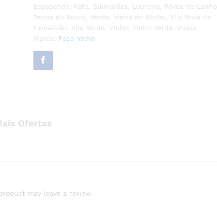
o
Esposende
,
Fafe
,
Guimarães
,
Loureiro
,
Póvoa de Lanho
f
Terras do Bouro
,
Verde
,
Vieira do Minho
,
Vila Nova de
5
Famalicão
,
Vila Verde
,
Vinho
,
Vinho Verde
,
Vizela
Marca:
Paço Velho
ais Ofertas
product may leave a review.