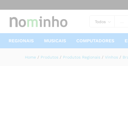
Paço Velho Loureiro Premiun
Especificações
Avaliações (0)
Mais 
Todos
REGIONAIS
MUSICAIS
COMPUTADORES
E
Home
/
Produtos
/
Produtos Regionais
/
Vinhos
/
Br