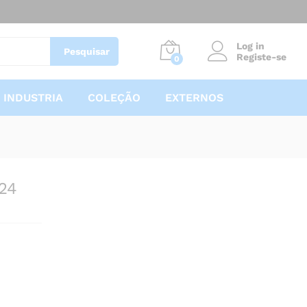
7,60
€
Adicionar
Log in
Pesquisar
Registe-se
0
INDUSTRIA
COLEÇÃO
EXTERNOS
24