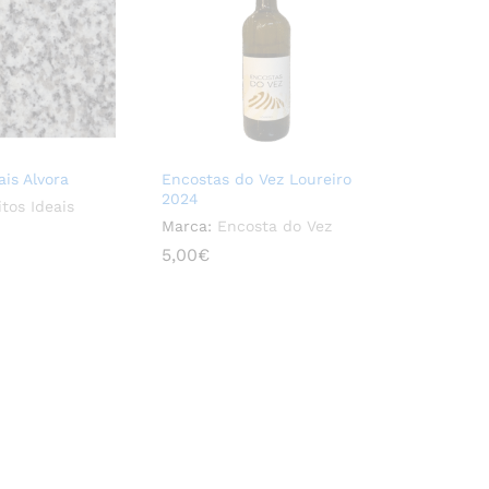
ais Alvora
Encostas do Vez Loureiro
2024
tos Ideais
Marca:
Encosta do Vez
5,00
5,00
€
€