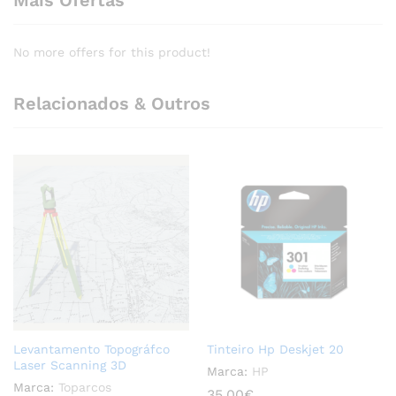
No more offers for this product!
Relacionados & Outros
Levantamento Topográfco
Tinteiro Hp Deskjet 20
Laser Scanning 3D
Marca:
HP
Marca:
Toparcos
35,00
€