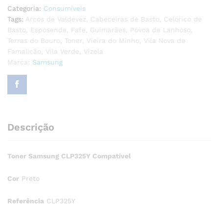
u
Categoria:
Consumíveis
t
Tags:
Arcos de Valdevez
,
Cabeceiras de Basto
,
Celorico de
o
Basto
,
Esposende
,
Fafe
,
Guimarães
,
Póvoa de Lanhoso
,
f
Terras do Bouro
,
Toner
,
Vieira do Minho
,
Vila Nova de
5
Famalicão
,
Vila Verde
,
Vizela
Marca:
Samsung
Descrição
Toner Samsung CLP325Y Compatível
Cor
Preto
Referência
CLP325Y