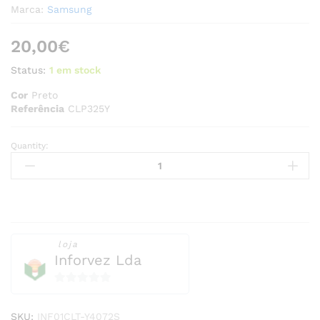
Marca:
Samsung
20,00
€
Status:
1 em stock
Cor
Preto
Referência
CLP325Y
Quantity:
Toner
Samsung
CLP325Y
Compatível
quantity
loja
Inforvez Lda
0
o
SKU:
INF01CLT-Y4072S