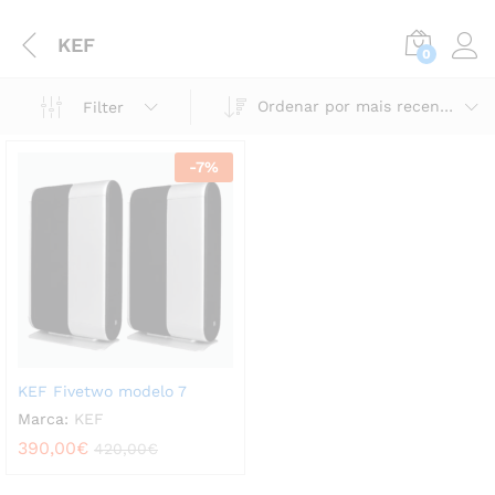
KEF
0
Ordenar por mais recentes
Filter
-
7
%
KEF Fivetwo modelo 7
Marca:
KEF
390,00
€
420,00
€