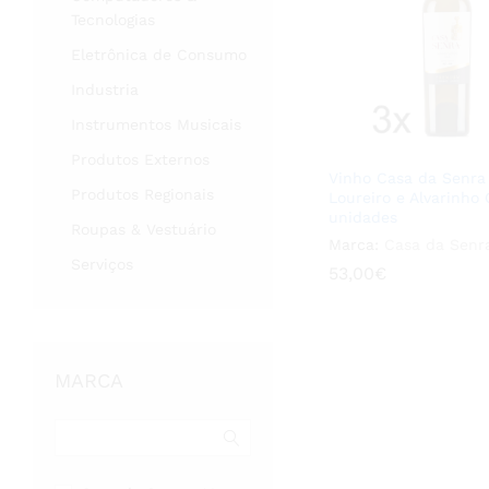
Tecnologias
Eletrônica de Consumo
Industria
Instrumentos Musicais
Produtos Externos
Vinho Casa da Senr
Produtos Regionais
Loureiro e Alvarinho 
unidades
Roupas & Vestuário
Marca:
Casa da Senr
Serviços
53,00
53,00
€
€
MARCA