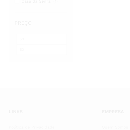
Casa da Senra
(1)
PREÇO
Preço
Preço
mínimo
máximo
LINKS
EMPRESA
Política de Privacidade
Quem Somos