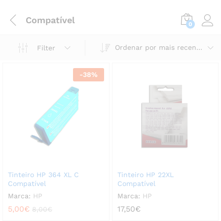
Compatível
0
Ordenar por mais recentes
Filter
-
38
%
Tinteiro HP 364 XL C
Tinteiro HP 22XL
Compatível
Compatível
Marca:
HP
Marca:
HP
5,00
€
17,50
€
8,00
€