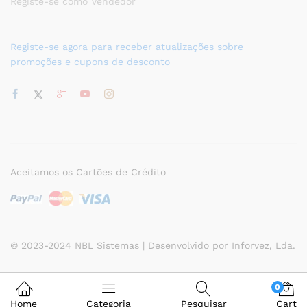
Registe-se como Vendedor
Registe-se agora para receber atualizações sobre
promoções e cupons de desconto
Aceitamos os Cartões de Crédito
© 2023-2024 NBL Sistemas | Desenvolvido por Inforvez, Lda.
0
Home
Categoria
Pesquisar
Cart