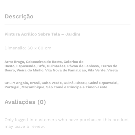
Descrição
Pintura Acrílico Sobre Tela – Jardim
Dimensão: 60 x 60 cm
Arm: Braga, Cabeceiras de Basto, Celorico de
Basto, Esposende, Fafe, Guimarães, Póvoa de Lanhoso, Terras do
Bouro, Vieira do Minho, Vila Nova de Famalicão, Vila Verde, Vizela
CPLP: Angola, Brasil, Cabo Verde, Guiné-Bissau, Guiné Equatorial,
Portugal, Moçambique, São Tomé e Príncipe e Timor-Leste
Avaliações (0)
Only logged in customers who have purchased this product
may leave a review.