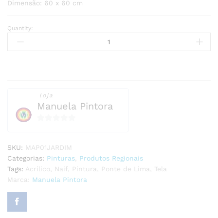
Dimensão: 60 x 60 cm
Quantity:
Pintura
Acrílico
Sobre
Tela
-
Jardim
quantity
loja
Manuela Pintora
0
o
SKU:
MAP01JARDIM
u
Categorias:
Pinturas
,
Produtos Regionais
t
Tags:
Acrílico
,
Naif
,
Pintura
,
Ponte de Lima
,
Tela
o
Marca:
Manuela Pintora
f
5