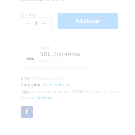
Quantity:
Toner
Adicionar
Brother
CO115FY
Compatível
quantity
loja
NBL Sistemas
0
o
SKU:
INF01HL-CO115FY
u
Categoria:
Consumíveis
t
Tags:
Arcos de Valdevez
,
CO115FY
,
Tinteiro
,
Toner
o
Marca:
Brother
f
5