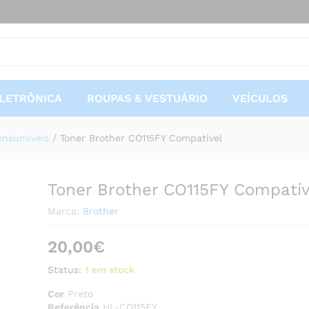
tível
 (0)
Mais Ofertas
LETRÔNICA
ROUPAS & VESTUÁRIO
VEÍCULOS
onsumíveis
/
Toner Brother CO115FY Compatível
Toner Brother CO115FY Compatív
Marca:
Brother
20,00
€
Status:
1 em stock
Cor
Preto
Referência
HL-CO115FY