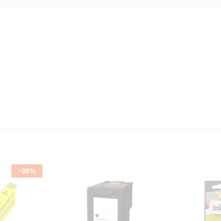
-
38
%