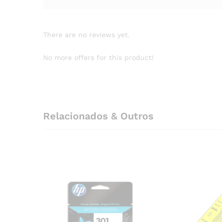
There are no reviews yet.
No more offers for this product!
Relacionados & Outros