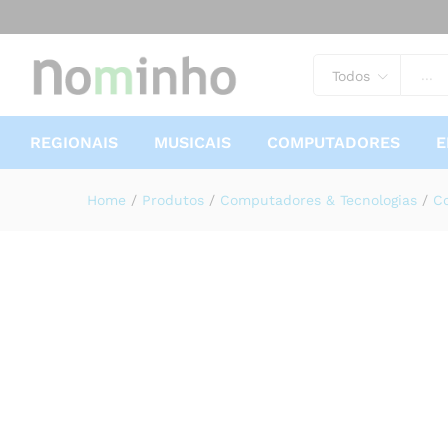
Toner Brother CO115FY Compa
Descrição
Especificações
Avaliações
Todos
REGIONAIS
MUSICAIS
COMPUTADORES
E
Home
/
Produtos
/
Computadores & Tecnologias
/
C