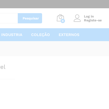
20,00
€
Adicionar
Log in
Pesquisar
Registe-se
0
INDUSTRIA
COLEÇÃO
EXTERNOS
el