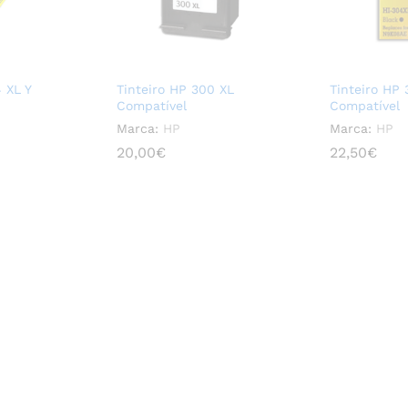
 XL Y
Tinteiro HP 300 XL
Tinteiro HP
Compatível
Compatível
Marca:
HP
Marca:
HP
20,00
20,00
€
€
22,50
22,50
€
€