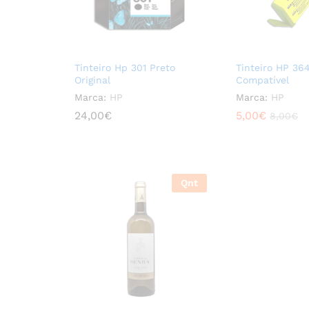
Tinteiro Hp 301 Preto
Tinteiro HP 364
Original
Compatível
Marca:
HP
Marca:
HP
24,00
24,00
€
€
5,00
5,00
€
€
8,00
8,00
€
€
Qnt